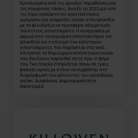
Εμπνευσμένο από τις αρχαίες παραδόσεις και
τις σύγχρονες τάσεις, άνοιξε το 2022 μία από
τις λίγες ανεξάρτητες εγκαταστάσεις
ωρίμασης και ανάμειξης ουίσκι στην Ιρλανδία
με τη φιλοδοξία να προσφέρει εξαιρετικής
ποιότητας αποστάγματα. Η συνεργασία με
μερικά από τα κορυφαία αποστακτήρια της
Ιρλανδίας και η επιλογή του καλύτερου
αποστάγματος που παράγεται στο νησί,
επιτρέπει τη δημιουργία εκπληκτικών ουίσκι
που δεν έχουν παραχθεί ποτέ πριν. Η φήμη
του Two Stacks στηρίζεται πάνω σε τρεις
βασικές αρχές με στόχο να συμβάλλει στη
διαμόρφωση του μέλλοντος του ιρλανδικού
ουίσκι. Διαφάνεια, Δημιουργικότητα,
Καινοτομία.